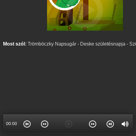
Most szól:
Trömböczky Napsugár - Deske születésnapja - Szü
00:00